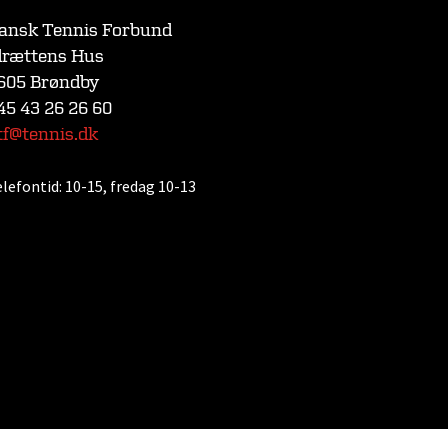
ansk Tennis Forbund
drættens Hus
605 Brøndby
45 43 26 26 60
tf@tennis.dk
elefontid:
10-15, fredag 10-13