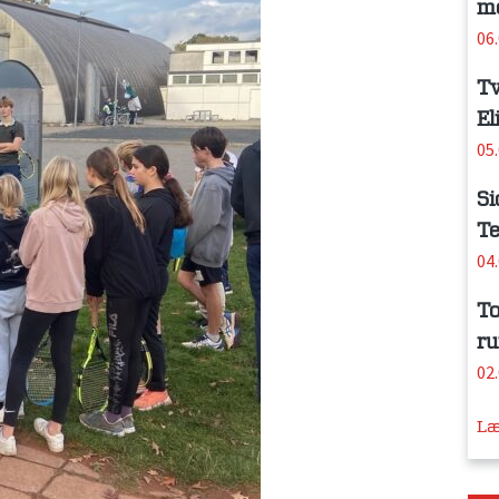
me
06
Tv
El
05
Si
Te
04
To
ru
02
Læ