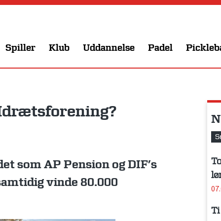
Spiller
Klub
Uddannelse
Padel
Pickleb
s Idrætsforening?
N
S
To
ldet som AP Pension og DIF’s
lø
samtidig vinde 80.000
07
Ti