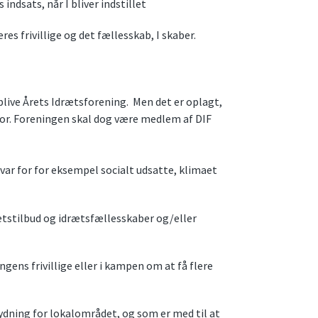
 indsats, når I bliver indstillet
res frivillige og det fællesskab, I skaber.
t blive Årets Idrætsforening. Men det er oplagt,
nfor. Foreningen skal dog være medlem af DIF
ar for for eksempel socialt udsatte, klimaet
ætstilbud og idrætsfællesskaber og/eller
gens frivillige eller i kampen om at få flere
ydning for lokalområdet, og som er med til at