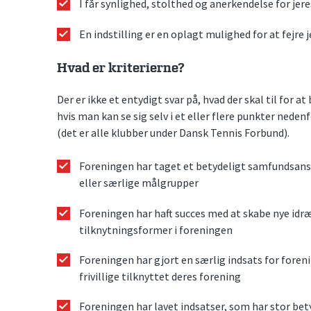
I får synlighed, stolthed og anerkendelse for jeres
En indstilling er en oplagt mulighed for at fejre je
Hvad er kriterierne?
Der er ikke et entydigt svar på, hvad der skal til for a
hvis man kan se sig selv i et eller flere punkter nede
(det er alle klubber under Dansk Tennis Forbund).
Foreningen har taget et betydeligt samfundsansv
eller særlige målgrupper
Foreningen har haft succes med at skabe nye idr
tilknytningsformer i foreningen
Foreningen har gjort en særlig indsats for forenin
frivillige tilknyttet deres forening
Foreningen har lavet indsatser, som har stor bet