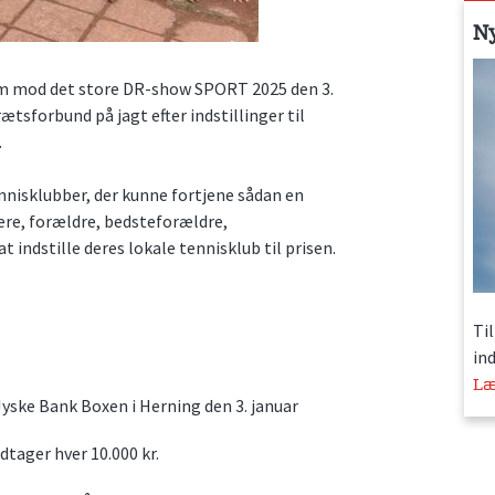
N
rem mod det store DR-show SPORT 2025 den 3.
ætsforbund på jagt efter indstillinger til
.
ennisklubber, der kunne fortjene sådan en
ere, forældre, bedsteforældre,
indstille deres lokale tennisklub til prisen.
Ti
in
Læ
Jyske Bank Boxen i Herning den 3. januar
dtager hver 10.000 kr.