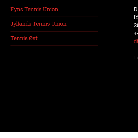
Fyns Tennis Union
D
I
Jyllands Tennis Union
2
+
Tennis Øst
d
T