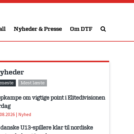
all
Nyheder & Presse
Om DTF
yheder
eneste
Mest læste
pkampe om vigtige point i Elitedivisionen
rdag
.08.2026
|
Nyhed
 danske U13-spillere klar til nordiske