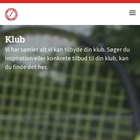
Skip
to
content
Klub
Vi har samlet alt vi kan tilbyde din klub. Søger du
inspiration eller konkrete tilbud til din klub, kan
du finde det her.