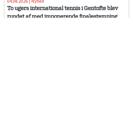
04.08.2026
|
Nyhed
To ugers international tennis i Gentofte blev
rundet af med imponerende finalestemning
02.08.2026
|
Pressemeddelelse
Gentofte Open: Overbeck i finalen
01.08.2026
|
Pressemeddelelse
Læs flere nyheder
Nyhedsbrev