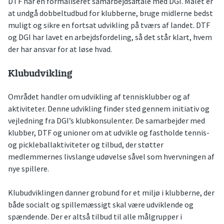
DTF har en formaliseret samarbejdsaftale med DGI. Målet er
at undgå dobbeltudbud for klubberne, bruge midlerne bedst
muligt og sikre en fortsat udvikling på tværs af landet. DTF
og DGI har lavet en arbejdsfordeling, så det står klart, hvem
der har ansvar for at løse hvad.
Klubudvikling
Området handler om udvikling af tennisklubber og af
aktiviteter. Denne udvikling finder sted gennem initiativ og
vejledning fra DGI’s klubkonsulenter. De samarbejder med
klubber, DTF og unioner om at udvikle og fastholde tennis-
og pickleballaktiviteter og tilbud, der støtter
medlemmernes livslange udøvelse såvel som hvervningen af
nye spillere.
Klubudviklingen danner grobund for et miljø i klubberne, der
både socialt og spillemæssigt skal være udviklende og
spændende. Der er altså tilbud til alle målgrupper i