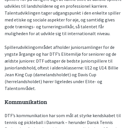
udvikles til landsholdene og en professionel karriere.
Talentudviklingen tager udgangspunkt i den enkelte spiller
med etiske og sociale aspekter for øje, og samtidig gives
gode trænings- og turneringsvilkår, så talentet får
muligheden for at udvikle sig til internationalt niveau.
Spillerudviklingområdet afholder juniorsamlinger for de
yngste årgange og har DTF’s Elitemiljø for seniorer og de
ældste juniorer. DTF udtager de bedste juniorspillere til
juniorlandshold, oftest i aldersklasserne: U12 og U14. Billie
Jean King Cup (damelandsholdet) og Davis Cup
(herrelandsholdet) hører ligeledes under Elite- og
Talentområdet.
Kommunikation
DTF’s kommunikation har som mål at styrke kendskabet til
tennis og pickleball i Danmark – herunder Dansk Tennis