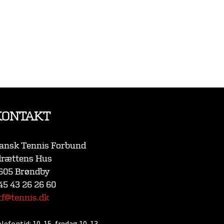
KONTAKT
ansk Tennis Forbund
drættens Hus
605 Brøndby
45 43 26 26 60
tf@tennis.dk
elefontid:
10-15, fredag 10-13