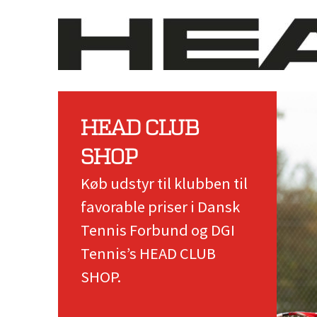
HEAD CLUB
SHOP
Køb udstyr til klubben til
favorable priser i Dansk
Tennis Forbund og DGI
Tennis’s HEAD CLUB
SHOP.