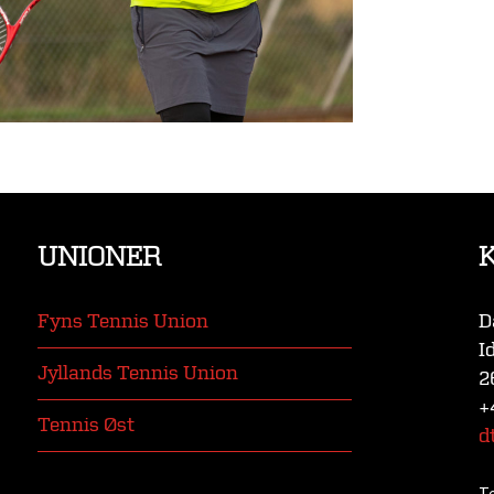
UNIONER
Fyns Tennis Union
D
I
Jyllands Tennis Union
2
+
Tennis Øst
d
T