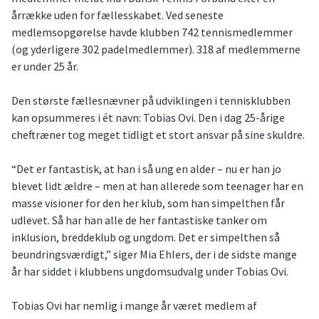
årrække uden for fællesskabet. Ved seneste
medlemsopgørelse havde klubben 742 tennismedlemmer
(og yderligere 302 padelmedlemmer). 318 af medlemmerne
er under 25 år.
Den største fællesnævner på udviklingen i tennisklubben
kan opsummeres i ét navn: Tobias Ovi. Den i dag 25-årige
cheftræner tog meget tidligt et stort ansvar på sine skuldre.
“Det er fantastisk, at han i så ung en alder – nu er han jo
blevet lidt ældre – men at han allerede som teenager har en
masse visioner for den her klub, som han simpelthen får
udlevet. Så har han alle de her fantastiske tanker om
inklusion, breddeklub og ungdom. Det er simpelthen så
beundringsværdigt,” siger Mia Ehlers, der i de sidste mange
år har siddet i klubbens ungdomsudvalg under Tobias Ovi.
Tobias Ovi har nemlig i mange år været medlem af