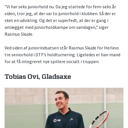
”Vi har seks juniorhold nu. Da jeg startede for fem-seks år
siden, tror jeg, at der var to juniorhold i klubben. Så der er
sket en udvikling. Og det er superfedt, at der er gang i
anlægget med juniorholdkampe om søndagen,” siger
Rasmus Skude.
Ved siden af juniorindsatsen står Rasmus Skude for Herlevs
tre seniorhold i DTF’s holdturnering. Ligeledes er han mand
for at få integreret nye spillere socialt i truppen.
Tobias Ovi, Gladsaxe