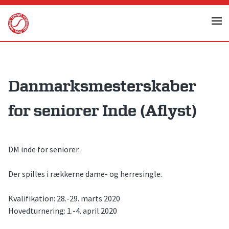
Skip
to
content
Danmarksmesterskaber
for seniorer Inde (Aflyst)
DM inde for seniorer.
Der spilles i rækkerne dame- og herresingle.
Kvalifikation: 28.-29. marts 2020
Hovedturnering: 1.-4. april 2020