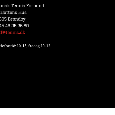
ansk Tennis Forbund
drættens Hus
605 Brøndby
45 43 26 26 60
tf@tennis.dk
elefontid:
10-15, fredag 10-13