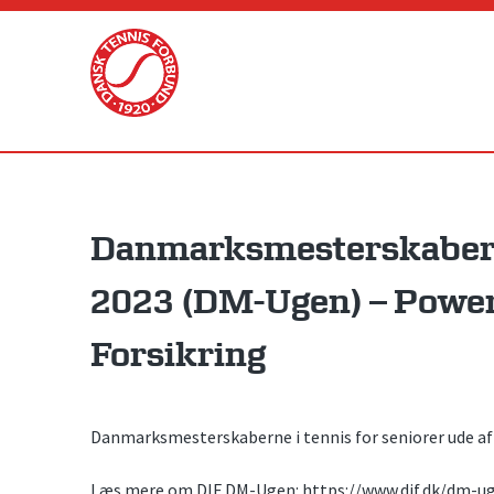
Skip
to
content
Danmarksmesterskaber f
2023 (DM-Ugen) – Power
Forsikring
Danmarksmesterskaberne i tennis for seniorer ude af
Læs mere om DIF DM-Ugen: https://www.dif.dk/dm-u