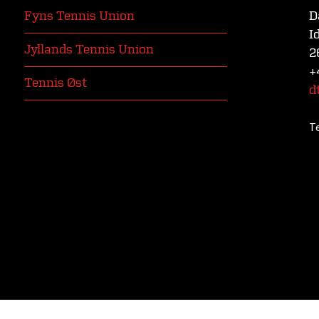
Fyns Tennis Union
D
I
Jyllands Tennis Union
2
+
Tennis Øst
d
T