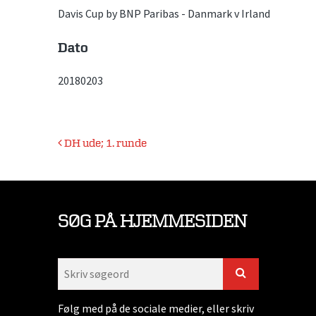
Davis Cup by BNP Paribas - Danmark v Irland
Dato
20180203
Indlægsnavigation
DH ude; 1. runde
SØG PÅ HJEMMESIDEN
Følg med på de sociale medier, eller skriv