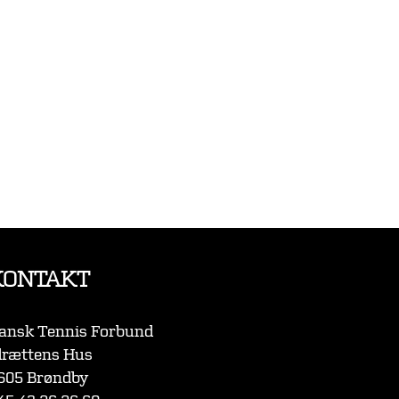
KONTAKT
ansk Tennis Forbund
drættens Hus
605 Brøndby