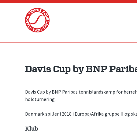
Skip
to
content
Davis Cup by BNP Pariba
Davis Cup by BNP Paribas tennislandskamp for herreho
holdturnering.
Danmark spiller i 2018 i Europa/Afrika gruppe II og s
Klub