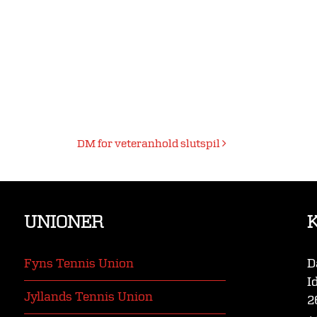
DM for veteranhold slutspil
UNIONER
Fyns Tennis Union
D
I
Jyllands Tennis Union
2