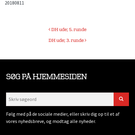
20180811
Indlægsnavigation
DH ude; 5. runde
DH ude; 3. runde
SØG PÅ HJEMMESIDEN
Følg med på de sociale medier, eller skriv dig op til et af
vores nyhedsbreve, og modtag alle nyheder.