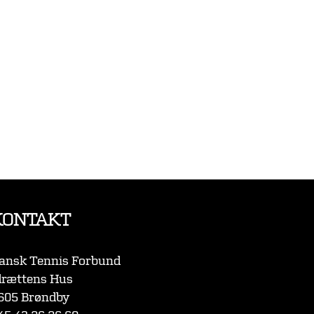
KONTAKT
ansk Tennis Forbund
drættens Hus
605 Brøndby