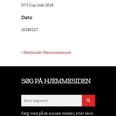
DTF Cup inde 2018
Dato
20180217
Indlægsnavigation
Nationalt Tennisseminar
SØG PÅ HJEMMESIDEN
Følg med på de sociale medier, eller skriv