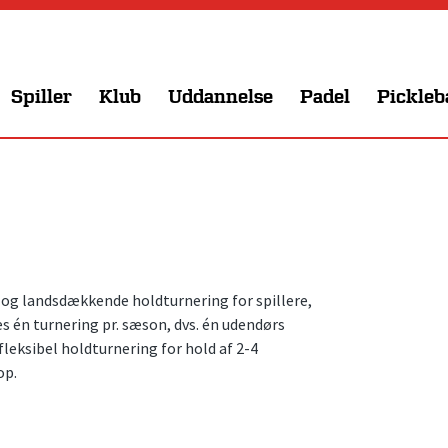
Spiller
Klub
Uddannelse
Padel
Pickleb
 og landsdækkende holdturnering for spillere,
es én turnering pr. sæson, dvs. én udendørs
leksibel holdturnering for hold af 2-4
op.