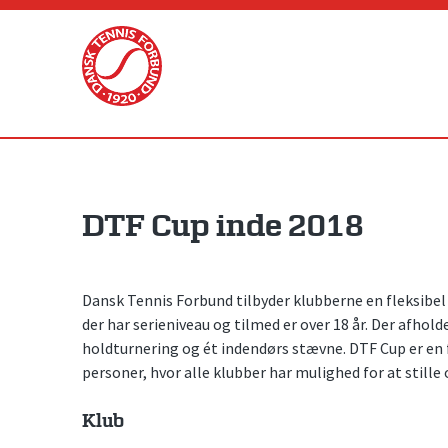
Skip
to
content
DTF Cup inde 2018
Dansk Tennis Forbund tilbyder klubberne en fleksibel
der har serieniveau og tilmed er over 18 år. Der afhold
holdturnering og ét indendørs stævne. DTF Cup er en f
personer, hvor alle klubber har mulighed for at stille 
Klub