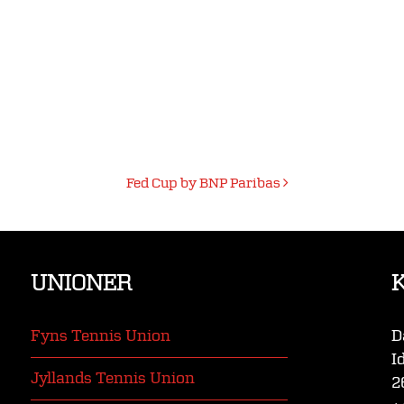
Fed Cup by BNP Paribas
UNIONER
Fyns Tennis Union
D
I
Jyllands Tennis Union
2