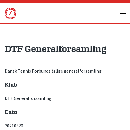
Skip
to
content
DTF Generalforsamling
Dansk Tennis Forbunds årlige generalforsamling.
Klub
DTF Generalforsamling
Dato
20210320