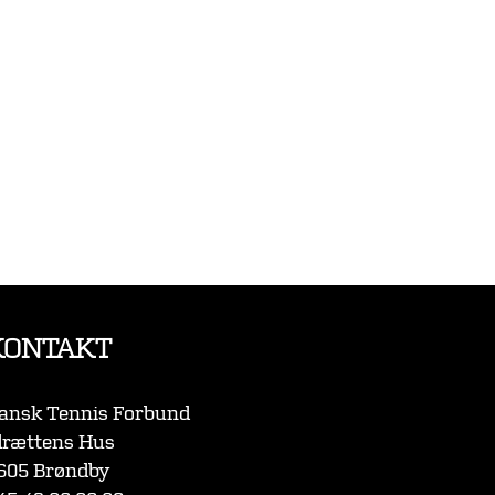
KONTAKT
ansk Tennis Forbund
drættens Hus
605 Brøndby