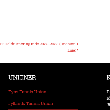
TF Holdturnering inde 2022-2023 (Division +
Liga)
UNIONER
Fyns Tennis Union
D
I
Jyllands Tennis Union
2