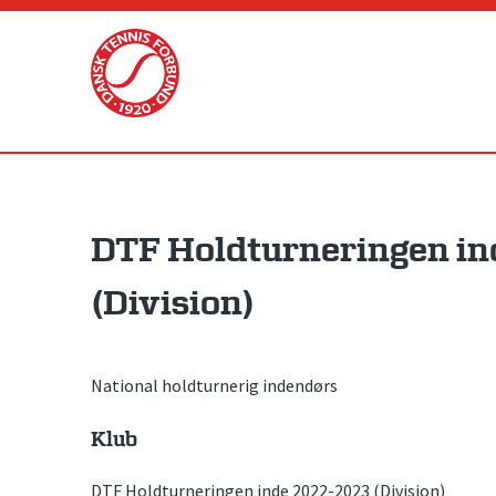
Skip
to
content
DTF Holdturneringen in
(Division)
National holdturnerig indendørs
Klub
DTF Holdturneringen inde 2022-2023 (Division)