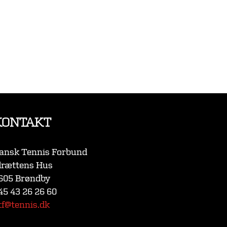
KONTAKT
ansk Tennis Forbund
drættens Hus
605 Brøndby
45 43 26 26 60
tf@tennis.dk