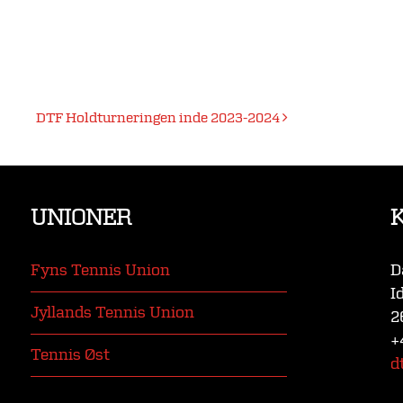
DTF Holdturneringen inde 2023-2024
UNIONER
Fyns Tennis Union
D
I
Jyllands Tennis Union
2
+
Tennis Øst
d