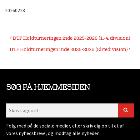
20260228
Indlægsnavigation
DTF Holdturneringen inde 2025-2026 (1.-4. division)
DTF Holdturneringen inde 2025-2026 (Elitedivision)
SØG PÅ HJEMMESIDEN
Følg med på de sociale medier, eller skriv dig op til et af
vores nyhedsbreve, og modtag alle nyheder.