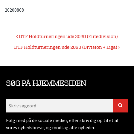
20200808
Indlægsnavigation
DTF Holdturneringen ude 2020 (Elitedivision)
DTF Holdturneringen ude 2020 (Division + Liga)
SØG PÅ HJEMMESIDEN
Følg med på de sociale medier, eller skriv dig op til et af
vores nyhedsbreve, og modtag alle nyheder.