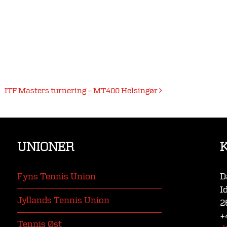
ITF Masters turnering – MT400 Helsingør
UNIONER
Fyns Tennis Union
D
I
Jyllands Tennis Union
2
+
Tennis Øst