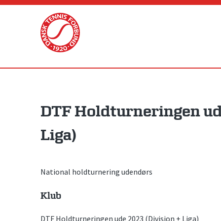
Skip
to
content
DTF Holdturneringen ude
Liga)
National holdturnering udendørs
Klub
DTF Holdturneringen ude 2023 (Division + Liga)