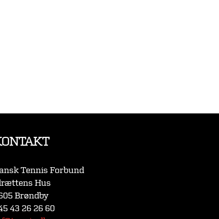
KONTAKT
ansk Tennis Forbund
drættens Hus
605 Brøndby
45 43 26 26 60