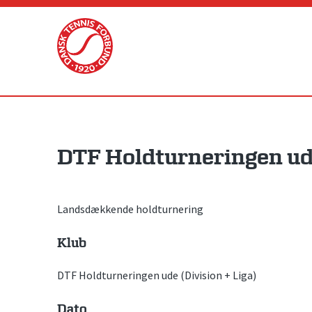
Skip
to
content
DTF Holdturneringen ude
Landsdækkende holdturnering
Klub
DTF Holdturneringen ude (Division + Liga)
Dato