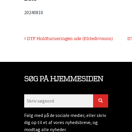
20240810
Indlægsnavigation
DTF Holdturneringen ude (Elitedivision)
DT
SØG PÅ HJEMMESIDEN
Følg med på de sociale medier, eller skriv
dig op til et af vores nyhedsbreve, og
modtag alle nyheder.