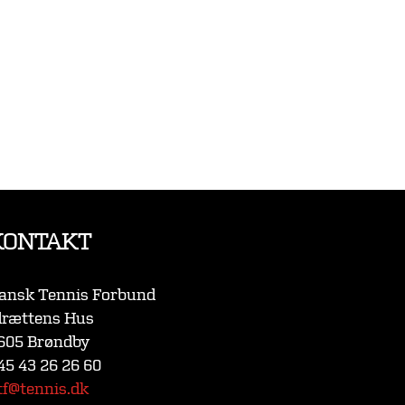
KONTAKT
ansk Tennis Forbund
drættens Hus
605 Brøndby
45 43 26 26 60
tf@tennis.dk