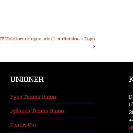
F Holdturneringen ude (1.-4. division + Liga)
UNIONER
Fyns Tennis Union
D
I
Jyllands Tennis Union
2
+
Tennis Øst
d