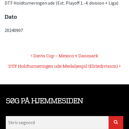
DTF Holdturneringen ude (Evt. Playoff 1.-4. division + Liga)
Dato
20240907
Indlægsnavigation
Davis Cup – Mexico v Danmark
DTF Holdturneringen ude Medaljespil (Elitedivision)
SØG PÅ HJEMMESIDEN