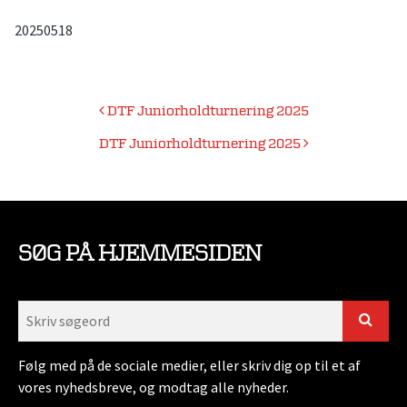
20250518
Indlægsnavigation
DTF Juniorholdturnering 2025
DTF Juniorholdturnering 2025
SØG PÅ HJEMMESIDEN
Følg med på de sociale medier, eller skriv dig op til et af
vores nyhedsbreve, og modtag alle nyheder.