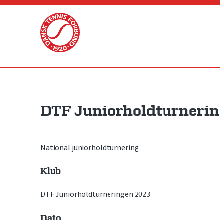
Skip
to
content
DTF Juniorholdturneri
National juniorholdturnering
Klub
DTF Juniorholdturneringen 2023
Dato