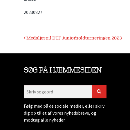
20230827
Indlægsnavigation
Medaljespil DTF Juniorholdturneringen 2023
SØG PÅ HJEMMESIDEN
Følg med på de sociale medier, eller skriv
dig op til et af vores nyhedsbreve, og
modtag alle nyheder.