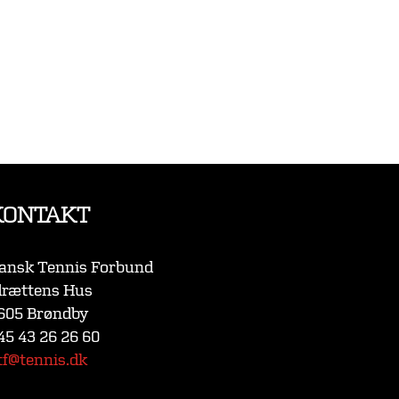
KONTAKT
ansk Tennis Forbund
drættens Hus
605 Brøndby
45 43 26 26 60
tf@tennis.dk