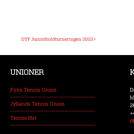
DTF Juniorholdturneringen 2023
UNIONER
Fyns Tennis Union
D
I
Jyllands Tennis Union
2
+
Tennis Øst
d