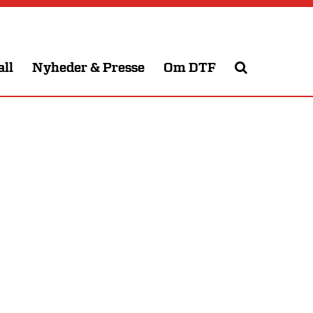
all
Nyheder & Presse
Om DTF