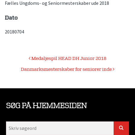
Fælles Ungdoms- og Seniormesterskaber ude 2018
Dato
20180704
Indlægsnavigation
Medaljespil HEAD DH Junior 2018
Danmarksmesterskaber for seniorer inde
SØG PÅ HJEMMESIDEN