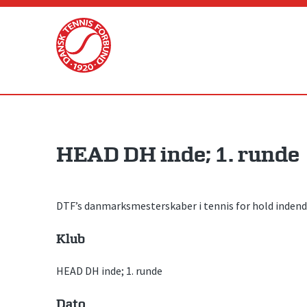
Skip
to
content
HEAD DH inde; 1. runde
DTF’s danmarksmesterskaber i tennis for hold indendør
Klub
HEAD DH inde; 1. runde
Dato