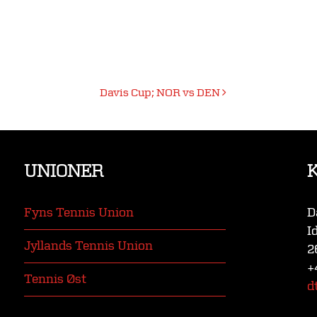
Davis Cup; NOR vs DEN
UNIONER
Fyns Tennis Union
D
I
Jyllands Tennis Union
2
+
Tennis Øst
d