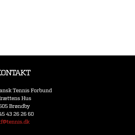
KONTAKT
ansk Tennis Forbund
drættens Hus
605 Brøndby
45 43 26 26 60
tf@tennis.dk