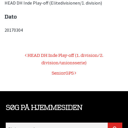
HEAD DH Inde Play-off (Elitedivisionen/1. division)
Dato
20170304
Indlægsnavigation
HEAD DH Inde Play-off (1. division/2.
division/unionsserie)
SeniorGPS
SØG PÅ HJEMMESIDEN