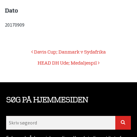
Dato
20170909
Indlægsnavigation
Davis Cup; Danmark v Sydafrika
HEAD DH Ude; Medaljespil
SØG PÅ HJEMMESIDEN