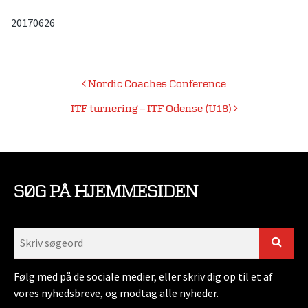
20170626
Indlægsnavigation
Nordic Coaches Conference
ITF turnering – ITF Odense (U18)
SØG PÅ HJEMMESIDEN
Følg med på de sociale medier, eller skriv dig op til et af
vores nyhedsbreve, og modtag alle nyheder.