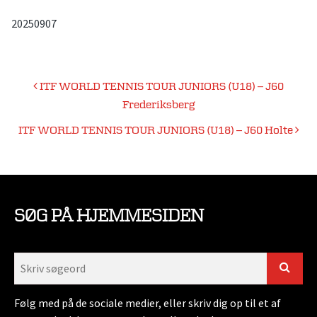
20250907
Indlægsnavigation
ITF WORLD TENNIS TOUR JUNIORS (U18) – J60
Frederiksberg
ITF WORLD TENNIS TOUR JUNIORS (U18) – J60 Holte
SØG PÅ HJEMMESIDEN
Følg med på de sociale medier, eller skriv dig op til et af