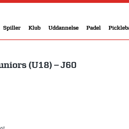
Spiller
Klub
Uddannelse
Padel
Pickleb
uniors (U18) – J60
yst