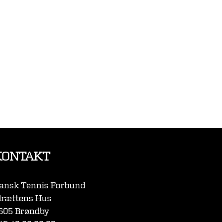
KONTAKT
ansk Tennis Forbund
drættens Hus
605 Brøndby