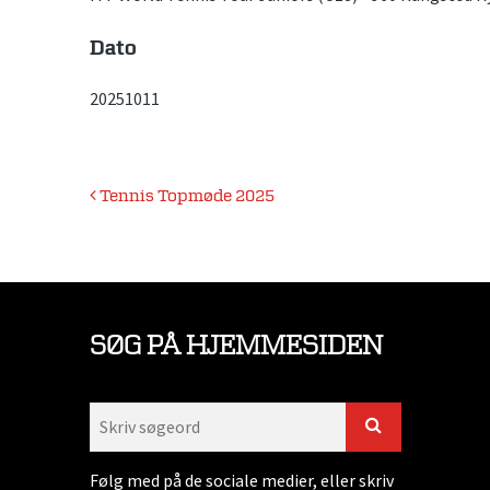
Dato
20251011
Indlægsnavigation
Tennis Topmøde 2025
SØG PÅ HJEMMESIDEN
Følg med på de sociale medier, eller skriv