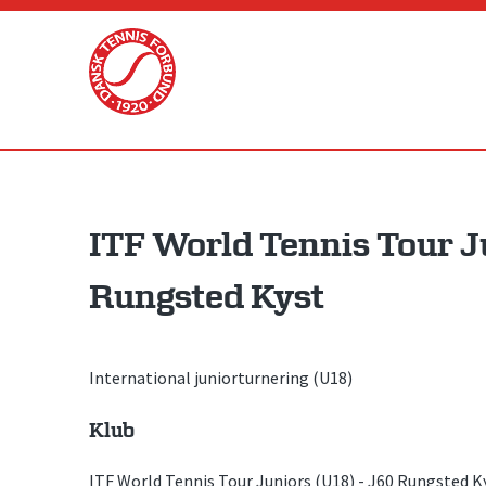
Skip
to
content
ITF World Tennis Tour J
Rungsted Kyst
International juniorturnering (U18)
Klub
ITF World Tennis Tour Juniors (U18) - J60 Rungsted K