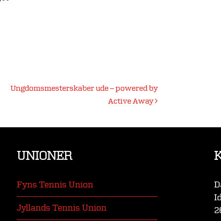
Ungdomsmesterskaber ude – powered by
Active Away
UNIONER
Fyns Tennis Union
D
I
Jyllands Tennis Union
2