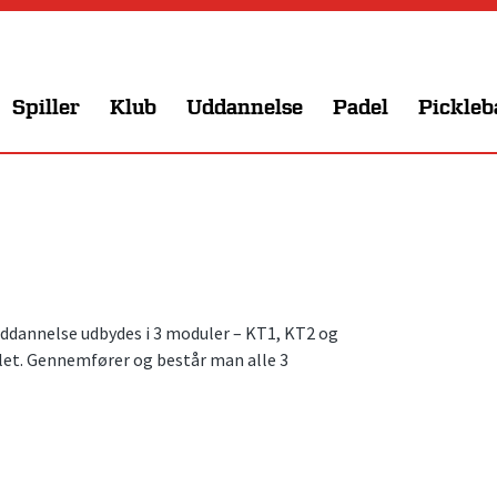
Spiller
Klub
Uddannelse
Padel
Pickleb
annelse udbydes i 3 moduler – KT1, KT2 og
let. Gennemfører og består man alle 3