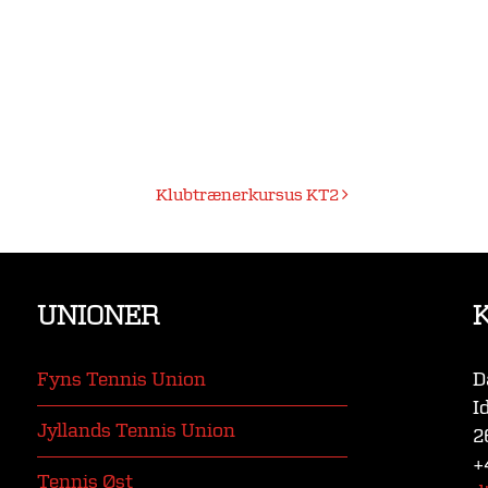
Klubtrænerkursus KT2
UNIONER
Fyns Tennis Union
D
I
Jyllands Tennis Union
2
+
Tennis Øst