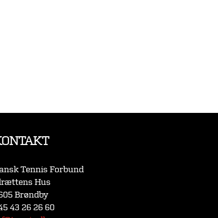
KONTAKT
ansk Tennis Forbund
drættens Hus
605 Brøndby
45 43 26 26 60