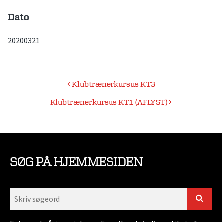
Dato
20200321
Indlægsnavigation
Klubtrænerkursus KT3
Klubtrænerkursus KT1 (AFLYST)
SØG PÅ HJEMMESIDEN