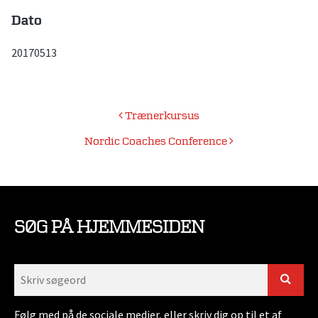
Dato
20170513
Indlægsnavigation
Trænerkursus
Nordic Coaches Conference
SØG PÅ HJEMMESIDEN
Følg med på de sociale medier, eller skriv dig op til et af