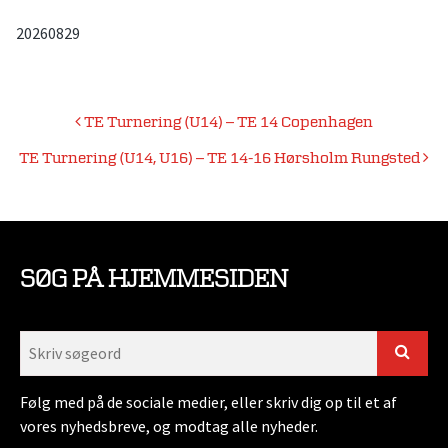
20260829
Indlægsnavigation
TE Turnering (U14) – TE 14 Copenhagen
TE Turnering (U14, U16) – TE 14-16 Hørsholm Rungsted
SØG PÅ HJEMMESIDEN
Følg med på de sociale medier, eller skriv dig op til et af
vores nyhedsbreve, og modtag alle nyheder.