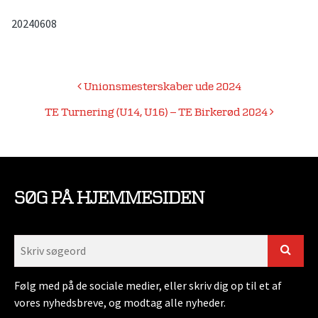
20240608
Indlægsnavigation
Unionsmesterskaber ude 2024
TE Turnering (U14, U16) – TE Birkerød 2024
SØG PÅ HJEMMESIDEN
Følg med på de sociale medier, eller skriv dig op til et af
vores nyhedsbreve, og modtag alle nyheder.