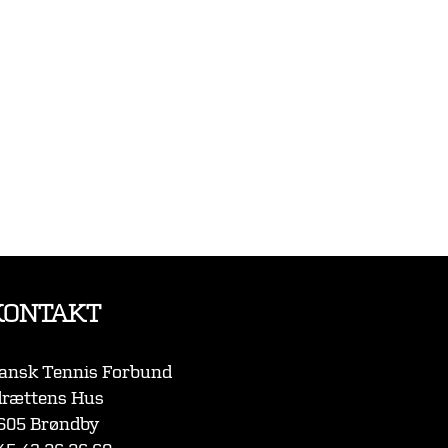
KONTAKT
ansk Tennis Forbund
drættens Hus
605 Brøndby