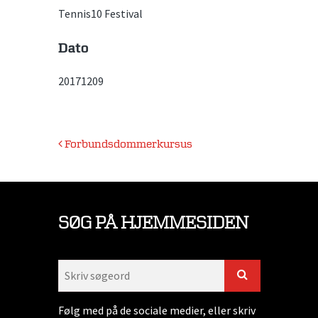
Tennis10 Festival
Dato
20171209
Indlægsnavigation
Forbundsdommerkursus
SØG PÅ HJEMMESIDEN
Følg med på de sociale medier, eller skriv