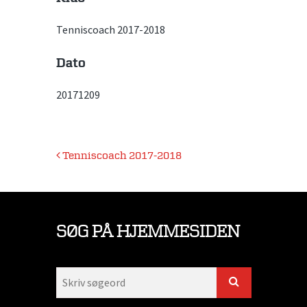
Tenniscoach 2017-2018
Dato
20171209
Indlægsnavigation
Tenniscoach 2017-2018
SØG PÅ HJEMMESIDEN