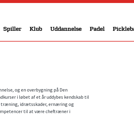
Spiller
Klub
Uddannelse
Padel
Pickleb
nnelse, og en overbygning på Den
rser i løbet af et år uddybes kendskab til
k træning, idrætsskader, ernæring og
petencer til at være cheftræner i