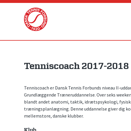
Skip
to
content
Tenniscoach 2017-2018
Tenniscoach er Dansk Tennis Forbunds niveau II-udda
Grundlæggende Træneruddannelse. Over seks weekendku
blandt andet anatomi, taktik, idrætspsykologi, fysis
træningsplanlægning. Denne uddannelse giver dig kom
mellemstore, danske klubber.
Klub