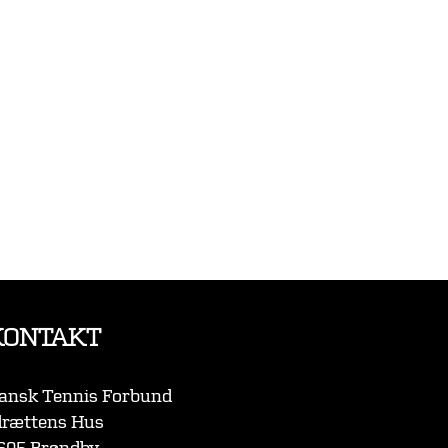
KONTAKT
ansk Tennis Forbund
drættens Hus