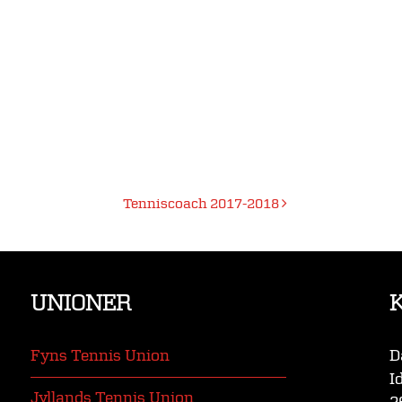
Tenniscoach 2017-2018
UNIONER
Fyns Tennis Union
D
I
Jyllands Tennis Union