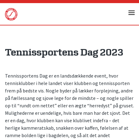
Skip
to
content
Tennissportens Dag 2023
Tennissportens Dag er en landsdækkende event, hvor
tennisklubber i hele landet viser klubben og tennissporten
frem på bedste vis. Nogle byder på lækker forplejning, andre
på fællessang og sjove lege for de mindste – og nogle spiller
op til “rundt om nettet” eller en ægte “herredyst” på gruset.
Mulighederne er uendelige, hvis bare man har det sjovt. Det
er en dag, hvor klubben kan vise klublivet indefra – det
herlige kammeratskab, snakken over kaffen, følelsen af at
ramme bolden lige i bagdelen, og så alt det andet