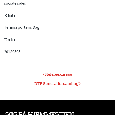
sociale sider.
Klub
Tennissportens Dag
Dato
20180505
Indlægsnavigation
Refereekursus
DTF Generalforsamling
SØG PÅ HJEMMESIDEN