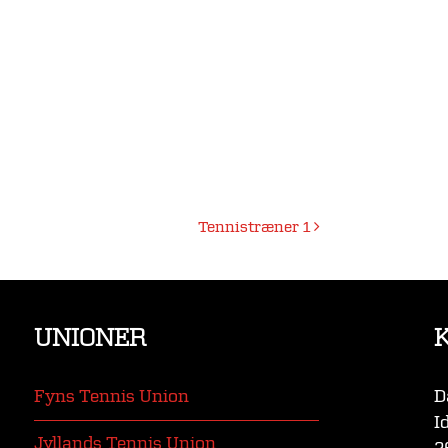
Tennistræner 1
UNIONER
Fyns Tennis Union
D
I
Jyllands Tennis Union