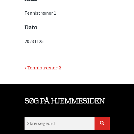
Tennistræner 1
Dato
20231125
Indlægsnavigation
Tennistræner 2
SØG PÅ HJEMMESIDEN