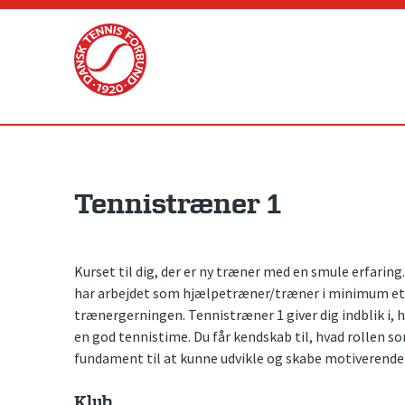
Skip
to
content
Tennistræner 1
Kurset til dig, der er ny træner med en smule erfarin
har arbejdet som hjælpetræner/træner i minimum et h
trænergerningen. Tennistræner 1 giver dig indblik i,
en god tennistime. Du får kendskab til, hvad rollen s
fundament til at kunne udvikle og skabe motiverende 
Klub