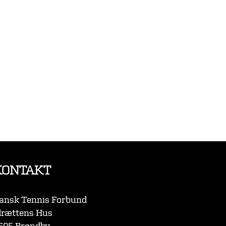
KONTAKT
ansk Tennis Forbund
drættens Hus