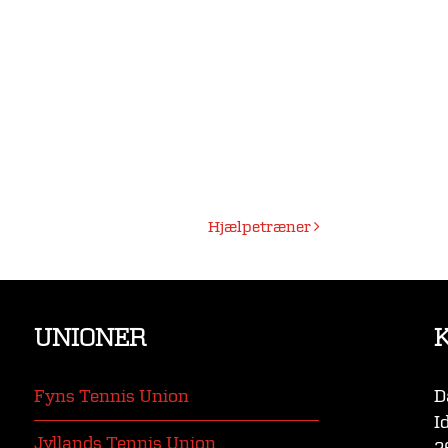
Hjælpetræner
UNIONER
Fyns Tennis Union
D
I
Jyllands Tennis Union