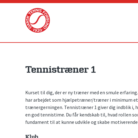
Skip
to
content
Tennistræner 1
Kurset til dig, der er ny træner med en smule erfarin
har arbejdet som hjælpetræner/træner i minimum et h
trænergerningen. Tennistræner 1 giver dig indblik i,
en god tennistime. Du får kendskab til, hvad rollen s
fundament til at kunne udvikle og skabe motiverende 
Klub