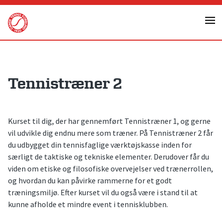
Skip
to
content
Tennistræner 2
Kurset til dig, der har gennemført Tennistræner 1, og gerne
vil udvikle dig endnu mere som træner. På Tennistræner 2 får
du udbygget din tennisfaglige værktøjskasse inden for
særligt de taktiske og tekniske elementer. Derudover får du
viden om etiske og filosofiske overvejelser ved trænerrollen,
og hvordan du kan påvirke rammerne for et godt
træningsmiljø. Efter kurset vil du også være i stand til at
kunne afholde et mindre event i tennisklubben.