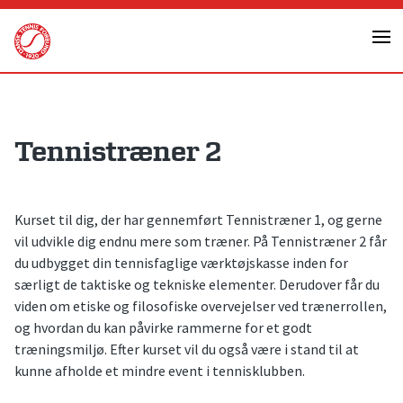
Skip
to
content
Tennistræner 2
Kurset til dig, der har gennemført Tennistræner 1, og gerne
vil udvikle dig endnu mere som træner. På Tennistræner 2 får
du udbygget din tennisfaglige værktøjskasse inden for
særligt de taktiske og tekniske elementer. Derudover får du
viden om etiske og filosofiske overvejelser ved trænerrollen,
og hvordan du kan påvirke rammerne for et godt
træningsmiljø. Efter kurset vil du også være i stand til at
kunne afholde et mindre event i tennisklubben.