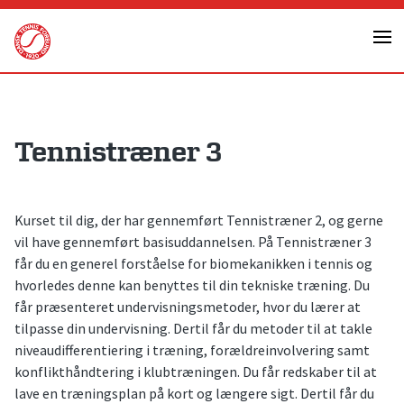
Skip
to
content
Tennistræner 3
Kurset til dig, der har gennemført Tennistræner 2, og gerne
vil have gennemført basisuddannelsen. På Tennistræner 3
får du en generel forståelse for biomekanikken i tennis og
hvorledes denne kan benyttes til din tekniske træning. Du
får præsenteret undervisningsmetoder, hvor du lærer at
tilpasse din undervisning. Dertil får du metoder til at takle
niveaudifferentiering i træning, forældreinvolvering samt
konflikthåndtering i klubtræningen. Du får redskaber til at
lave en træningsplan på kort og længere sigt. Dertil får du