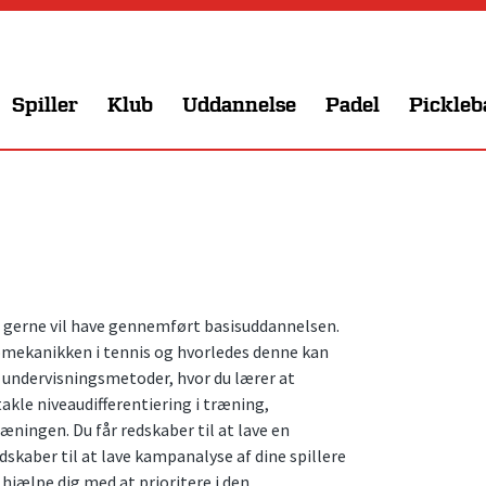
Spiller
Klub
Uddannelse
Padel
Pickleb
g gerne vil have gennemført basisuddannelsen.
iomekanikken i tennis og hvorledes denne kan
t undervisningsmetoder, hvor du lærer at
takle niveaudifferentiering i træning,
ningen. Du får redskaber til at lave en
dskaber til at lave kampanalyse af dine spillere
 hjælpe dig med at prioritere i den