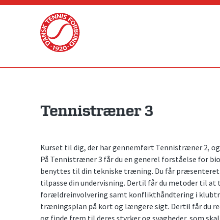
Skip
to
content
Tennistræner 3
Kurset til dig, der har gennemført Tennistræner 2, o
På Tennistræner 3 får du en generel forståelse for b
benyttes til din tekniske træning. Du får præsentere
tilpasse din undervisning. Dertil får du metoder til at 
forældreinvolvering samt konflikthåndtering i klubtræ
træningsplan på kort og længere sigt. Dertil får du re
og finde frem til deres styrker og svagheder, som skal