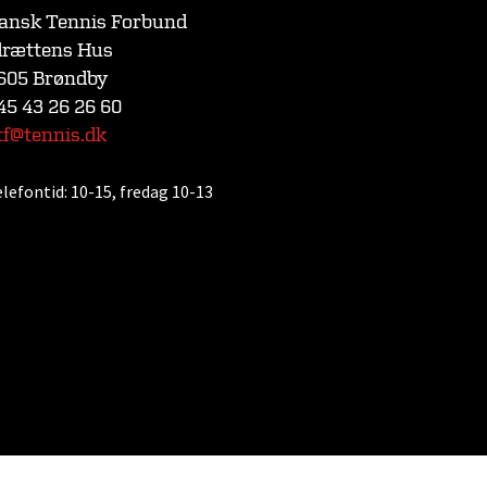
ansk Tennis Forbund
drættens Hus
605 Brøndby
45 43 26 26 60
tf@tennis.dk
elefontid:
10-15, fredag 10-13