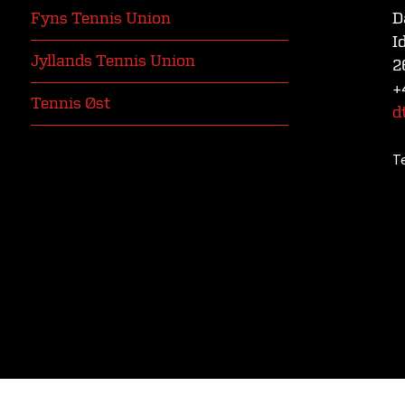
Fyns Tennis Union
D
I
Jyllands Tennis Union
2
+
Tennis Øst
d
T