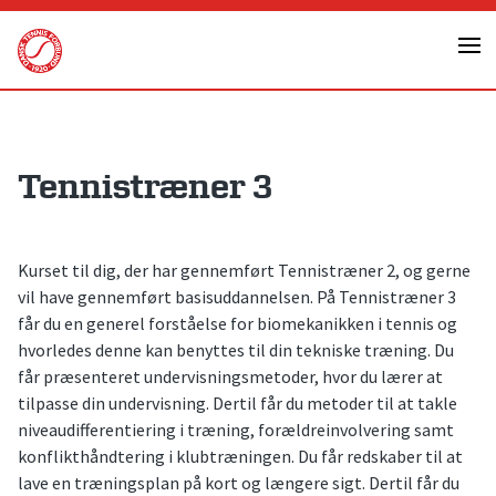
Skip
to
content
Tennistræner 3
Kurset til dig, der har gennemført Tennistræner 2, og gerne
vil have gennemført basisuddannelsen. På Tennistræner 3
får du en generel forståelse for biomekanikken i tennis og
hvorledes denne kan benyttes til din tekniske træning. Du
får præsenteret undervisningsmetoder, hvor du lærer at
tilpasse din undervisning. Dertil får du metoder til at takle
niveaudifferentiering i træning, forældreinvolvering samt
konflikthåndtering i klubtræningen. Du får redskaber til at
lave en træningsplan på kort og længere sigt. Dertil får du