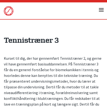
Skip
to
content
Tennistræner 3
Kurset til dig, der har gennemført Tennistræner 2, og gerne
vil have gennemført basisuddannelsen. På Tennistræner 3
får du en generel forståelse for biomekanikken i tennis og
hvorledes denne kan benyttes til din tekniske træning. Du
får præsenteret undervisningsmetoder, hvor du lærer at
tilpasse din undervisning. Dertil får du metoder til at takle
niveaudifferentiering i træning, forældreinvolvering samt
konflikthåndtering i klubtræningen. Du får redskaber til at
lave en træningsplan på kort og længere sigt. Dertil får du