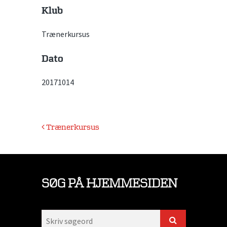
Klub
Trænerkursus
Dato
20171014
Indlægsnavigation
Trænerkursus
SØG PÅ HJEMMESIDEN