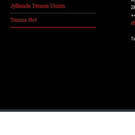
Jyllands Tennis Union
2
+
Tennis Øst
d
T