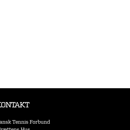
KONTAKT
ansk Tennis Forbund
drættens Hus