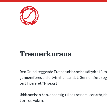
Skip
to
content
Trænerkursus
Den Grundlæggende Træneruddannelse udbydes i 3 mo
gennemføres enkeltvis eller samlet. Gennemfører og 
certificereret “Niveau 1”.
Uddannelsen henvender sig til de trænere, der arbejd
børn og voksne.