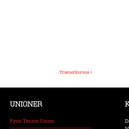
Trænerkursus
UNIONER
Fyns Tennis Union
D
I