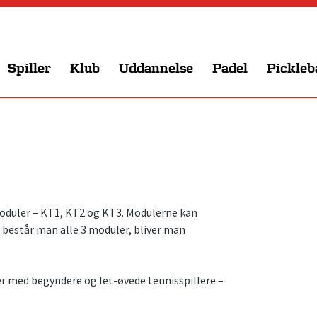
Spiller
Klub
Uddannelse
Padel
Pickleb
duler – KT1, KT2 og KT3. Modulerne kan
består man alle 3 moduler, bliver man
er med begyndere og let-øvede tennisspillere –