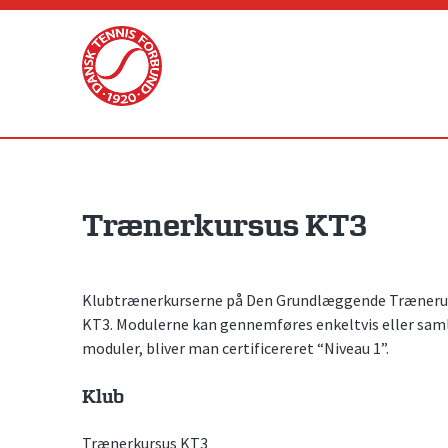
Skip
to
content
Trænerkursus KT3
Klubtrænerkurserne på Den Grundlæggende Trænerudd
KT3. Modulerne kan gennemføres enkeltvis eller sam
moduler, bliver man certificereret “Niveau 1”.
Klub
Trænerkursus KT3