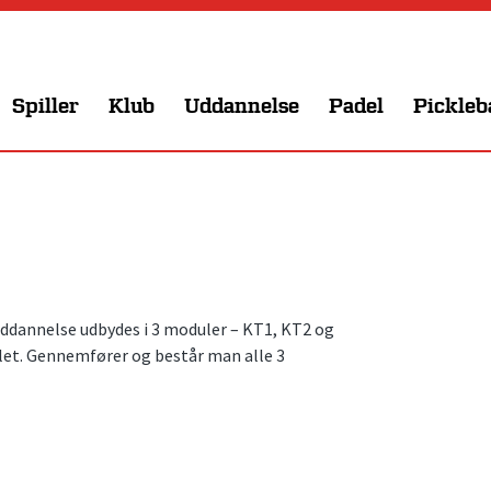
Spiller
Klub
Uddannelse
Padel
Pickleb
annelse udbydes i 3 moduler – KT1, KT2 og
let. Gennemfører og består man alle 3