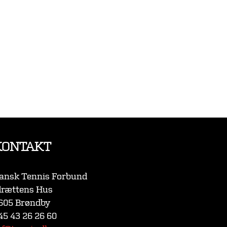
KONTAKT
ansk Tennis Forbund
drættens Hus
605 Brøndby
45 43 26 26 60