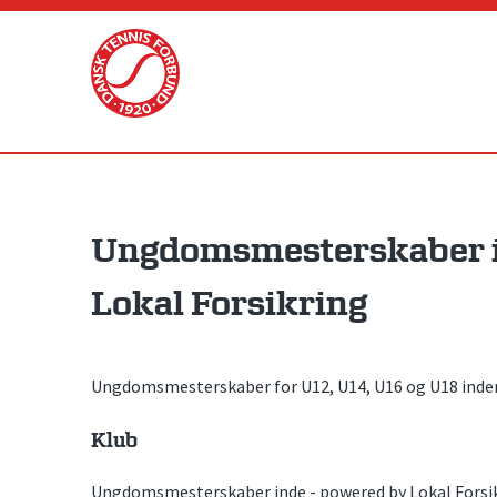
Skip
to
content
Ungdomsmesterskaber i
Lokal Forsikring
Ungdomsmesterskaber for U12, U14, U16 og U18 inde
Klub
Ungdomsmesterskaber inde - powered by Lokal Forsi