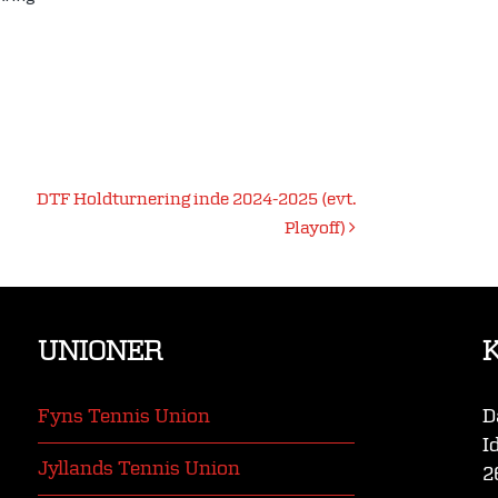
DTF Holdturnering inde 2024-2025 (evt.
Playoff)
UNIONER
Fyns Tennis Union
D
I
Jyllands Tennis Union
2