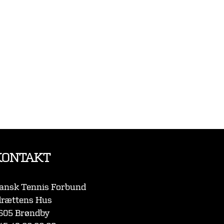
KONTAKT
ansk Tennis Forbund
drættens Hus
605 Brøndby