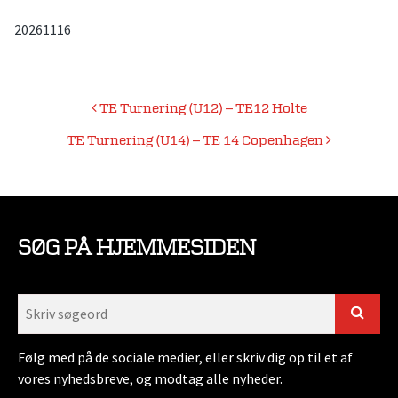
20261116
Indlægsnavigation
TE Turnering (U12) – TE12 Holte
TE Turnering (U14) – TE 14 Copenhagen
SØG PÅ HJEMMESIDEN
Følg med på de sociale medier, eller skriv dig op til et af
vores nyhedsbreve, og modtag alle nyheder.