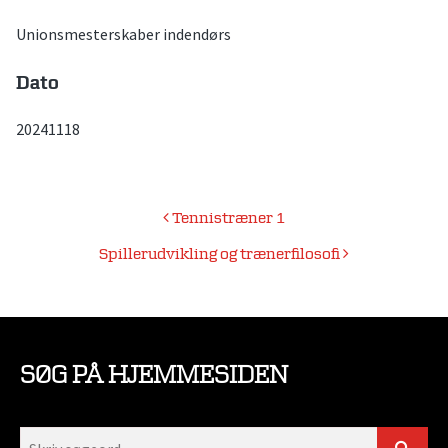
Unionsmesterskaber indendørs
Dato
20241118
Indlægsnavigation
Tennistræner 1
Spillerudvikling og trænerfilosofi
SØG PÅ HJEMMESIDEN