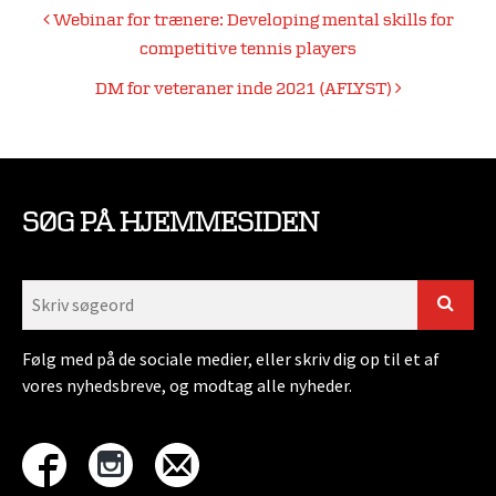
Indlægsnavigation
Webinar for trænere: Developing mental skills for
competitive tennis players
DM for veteraner inde 2021 (AFLYST)
SØG PÅ HJEMMESIDEN
Følg med på de sociale medier, eller skriv dig op til et af
vores nyhedsbreve, og modtag alle nyheder.